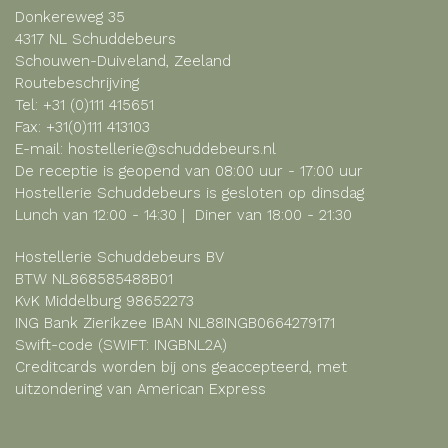
Donkereweg 35
4317 NL Schuddebeurs
Schouwen-Duiveland, Zeeland
Routebeschrijving
Tel:
+31 (0)111 415651
Fax: +31(0)111 413103
E-mail:
hostellerie@schuddebeurs.nl
De receptie is geopend van 08:00 uur - 17:00 uur
Hostellerie Schuddebeurs is gesloten op dinsdag
Lunch van 12:00 - 14:30 | Diner van 18:00 - 21:30
Hostellerie Schuddebeurs BV
BTW NL868585488B01
KvK Middelburg 98652273
ING Bank Zierikzee IBAN NL88INGB0664279171
Swift-code (SWIFT: INGBNL2A)
Creditcards worden bij ons geaccepteerd, met
uitzondering van American Express