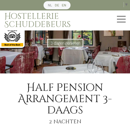
Select Language
▼
NL
DE
EN
Hostellerie
Schuddebeurs
3 dagen genieten
Half Pension
Arrangement 3-
daags
2 nachten