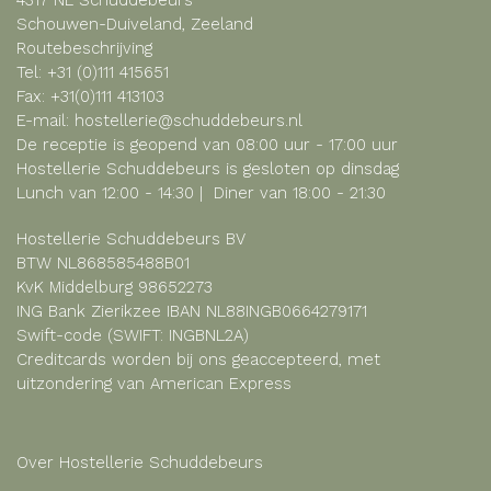
Schouwen-Duiveland, Zeeland
Routebeschrijving
Tel:
+31 (0)111 415651
Fax: +31(0)111 413103
E-mail:
hostellerie@schuddebeurs.nl
De receptie is geopend van 08:00 uur - 17:00 uur
Hostellerie Schuddebeurs is gesloten op dinsdag
Lunch van 12:00 - 14:30 | Diner van 18:00 - 21:30
Hostellerie Schuddebeurs BV
BTW NL868585488B01
KvK Middelburg 98652273
ING Bank Zierikzee IBAN NL88INGB0664279171
Swift-code (SWIFT: INGBNL2A)
Creditcards worden bij ons geaccepteerd, met
uitzondering van American Express
Over Hostellerie Schuddebeurs