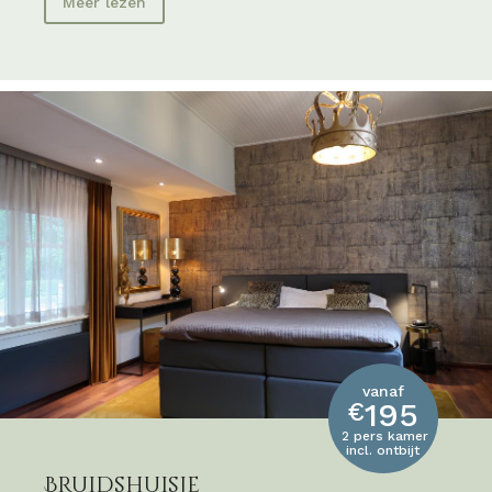
Meer lezen
vanaf
195
€
2 pers kamer
incl. ontbijt
Bruidshuisje