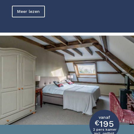
Meer lezen
vanaf
195
€
2 pers kamer
incl. ontbijt