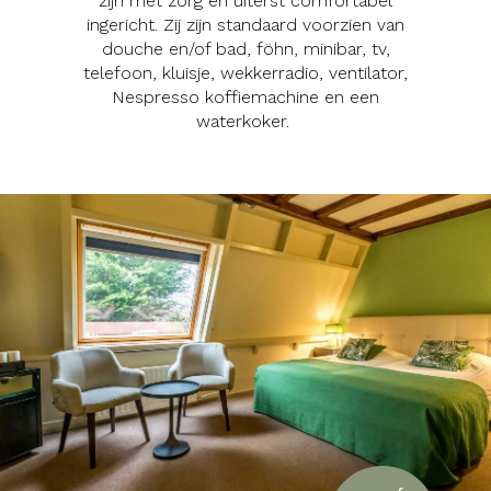
zijn met zorg en uiterst comfortabel
ingericht. Zij zijn standaard voorzien van
douche en/of bad,
föhn,
minibar, tv,
telefoon, kluisje, wekkerradio, ventilator,
Nespresso koffiemachine en een
waterkoker.