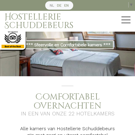
Select Language
▼
NL
DE
EN
Hostellerie
Schuddebeurs
*** Sfeervolle en Comfortabele kamers ***
Comfortabel
overnachten
IN EEN VAN ONZE 22 HOTELKAMERS
Alle kamers van Hostellerie Schuddebeurs