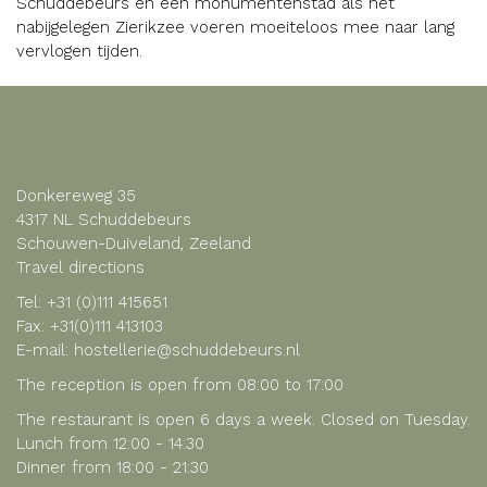
Schuddebeurs en een monumentenstad als het
nabijgelegen Zierikzee voeren moeiteloos mee naar lang
vervlogen tijden.
Donkereweg 35
4317 NL Schuddebeurs
Schouwen-Duiveland, Zeeland
Travel directions
Tel:
+31 (0)111 415651
Fax: +31(0)111 413103
E-mail:
hostellerie@schuddebeurs.nl
The reception is open from 08:00 to 17:00
The restaurant is open 6 days a week. Closed on Tuesday.
Lunch from 12:00 - 14:30
Dinner from 18:00 - 21:30