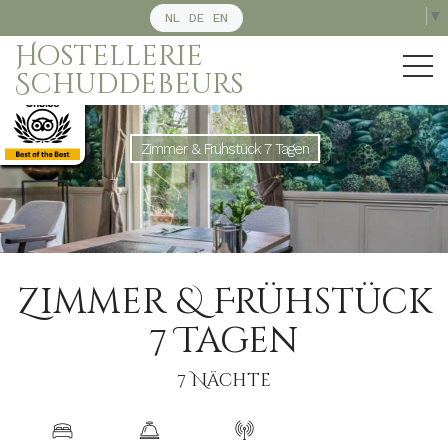
Select Language
▼
NL
DE
EN
Hostellerie
Schuddebeurs
Zimmer & Frühstück 7 Tagen
Zimmer & Frühstück
7 Tagen
7 Nächte