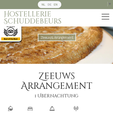
Select Language
▼
NL
DE
EN
Hostellerie
Schuddebeurs
Zeeuws Arrangement
Zeeuws
Arrangement
1 Ubernachtung