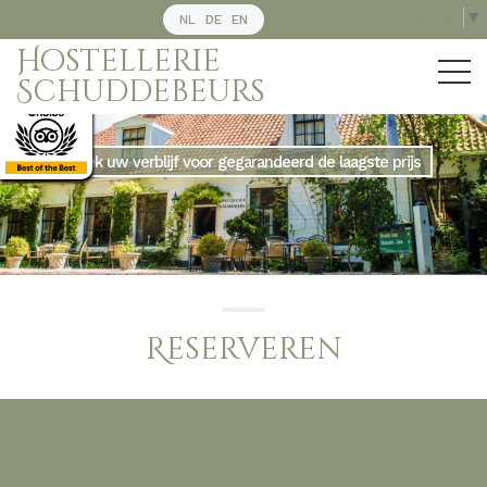
Select Language
▼
NL
DE
EN
Hostellerie
Schuddebeurs
Boek uw verblijf voor gegarandeerd de laagste prijs
Reserveren