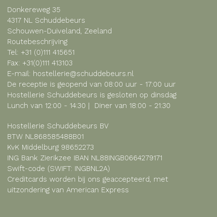
Donkereweg 35
4317 NL Schuddebeurs
Schouwen-Duiveland, Zeeland
Routebeschrijving
Tel:
+31 (0)111 415651
Fax: +31(0)111 413103
E-mail:
hostellerie@schuddebeurs.nl
De receptie is geopend van 08:00 uur - 17:00 uur
Hostellerie Schuddebeurs is gesloten op dinsdag
Lunch van 12:00 - 14:30 | Diner van 18:00 - 21:30
Hostellerie Schuddebeurs BV
BTW NL868585488B01
KvK Middelburg 98652273
ING Bank Zierikzee IBAN NL88INGB0664279171
Swift-code (SWIFT: INGBNL2A)
Creditcards worden bij ons geaccepteerd, met
uitzondering van American Express